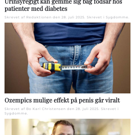
Urinsyregigt kan gemme sig bag fodsår hos
patienter med diabetes
Skrevet af Redaktionen den
28. juli 2025
. Skrevet i
Sygdomme
.
Ozempics mulige effekt på penis går viralt
Skrevet af Bo Karl Christensen den
28. juli 2025
. Skrevet i
Sygdomme
.