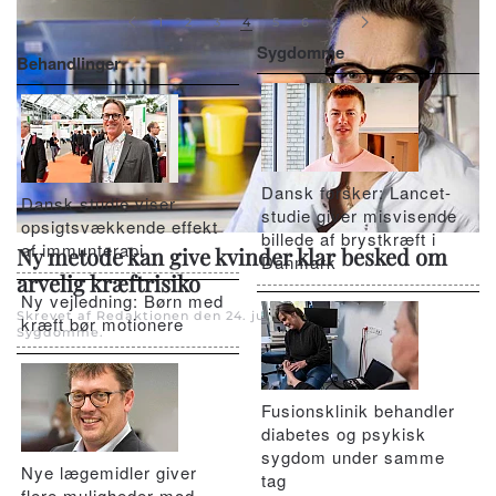
1
2
3
4
5
6
7
Sygdomme
Behandlinger
Dansk forsker: Lancet-
Dansk studie viser
studie giver misvisende
opsigtsvækkende effekt
billede af brystkræft i
af immunterapi
Ny metode kan give kvinder klar besked om
Danmark
arvelig kræftrisiko
Ny vejledning: Børn med
Skrevet af Redaktionen den
24. juni 2025
. Skrevet i
kræft bør motionere
Sygdomme
.
Fusionsklinik behandler
diabetes og psykisk
sygdom under samme
Nye lægemidler giver
tag
flere muligheder mod