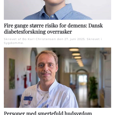
Fire gange større risiko for demens: Dansk
diabetesforskning overrasker
Skrevet af Bo Karl Christensen den
27. juni 2025
. Skrevet i
Sygdomme
.
Personer med smertefuld hudsygdom