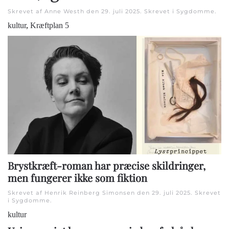
Skrevet af Anne Westh den
29. juli 2025
. Skrevet i
Sygdomme
.
kultur
,
Kræftplan 5
Brystkræft-roman har præcise skildringer,
men fungerer ikke som fiktion
Skrevet af Henrik Reinberg Simonsen den
29. juli 2025
. Skrevet
i
Sygdomme
.
kultur