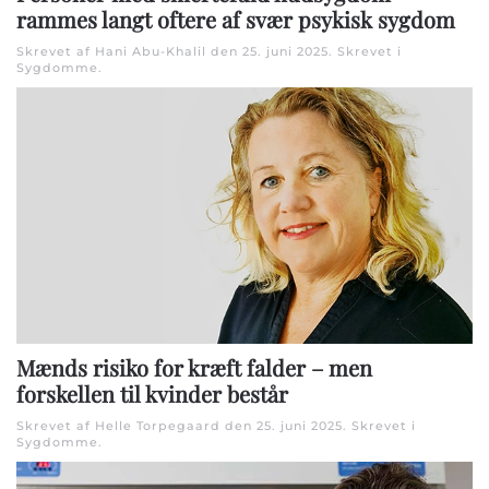
rammes langt oftere af svær psykisk sygdom
Skrevet af Hani Abu-Khalil den
25. juni 2025
. Skrevet i
Sygdomme
.
Mænds risiko for kræft falder – men
forskellen til kvinder består
Skrevet af Helle Torpegaard den
25. juni 2025
. Skrevet i
Sygdomme
.