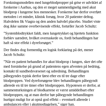
Forskningsmodellen med lungeblodpropper på grise er udviklet af
forskerne i Aarhus, og den er meget sammenlignelig med akut
blodprop i lungerne hos mennesker. Forskerne har derfor overført
metoden i et mindre, klinisk forsøg, hvor 20 patienter deltog.
Halvdelen fik Viagra og den anden halvdel placebo. Studiet viste
dog ikke samme overbevisende effekt, fortæller Jacob Schultz:
”Systemblodtrykket faldt, men lungetrykket og hjertets funktion
forblev uændret, hvilket overraskede os, fordi behandlingen har
haft så stor effekt i dyreforsøget.”
Der findes dog formentlig en logisk forklaring på det, mener
Jacob Schultz:
”Når en patient behandles for akut blodprop i lungen, sker det ofte
med forsinkelse på grund af patientens egen afventen på bedring,
kontakt til sundhedsvæsenet og udredning. Behandlingen
påbegyndes typisk derfor først efter en til tre dage efter
blodproppen. Ved dyreforsøgene blev behandlingen påbegyndt
allerede en til tre timer efter blodproppen. Hypotesen er derfor, at
sammentrækningen af blodkarrene er værst umiddelbart efter
blodproppen, og at man derfor bør påbegynde behandlingen
hurtigst muligt for at opnå god effekt – eventuelt allerede i
ambulancen eller i akutmodtagelsen,” siger han.