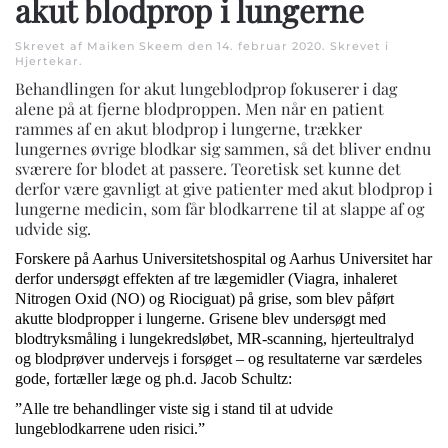
akut blodprop i lungerne
Skrevet af Maiken Skeem den
14. februar 2020
. Skrevet i
Hjertekar
.
Behandlingen for akut lungeblodprop fokuserer i dag
alene på at fjerne blodproppen. Men når en patient
rammes af en akut blodprop i lungerne, trækker
lungernes øvrige blodkar sig sammen, så det bliver endnu
sværere for blodet at passere. Teoretisk set kunne det
derfor være gavnligt at give patienter med akut blodprop i
lungerne medicin, som får blodkarrene til at slappe af og
udvide sig.
Forskere på Aarhus Universitetshospital og Aarhus Universitet har
derfor undersøgt effekten af tre lægemidler (Viagra, inhaleret
Nitrogen Oxid (NO) og Riociguat) på grise, som blev påført
akutte blodpropper i lungerne. Grisene blev undersøgt med
blodtryksmåling i lungekredsløbet, MR-scanning, hjerteultralyd
og blodprøver undervejs i forsøget – og resultaterne var særdeles
gode, fortæller læge og ph.d. Jacob Schultz:
”Alle tre behandlinger viste sig i stand til at udvide
lungeblodkarrene uden risici.”