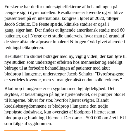
Forskerne har derfor undersøgt effekterne af behandlingen på
længere sigt i dyremodellen. Resultaterne er lovende og vil blive
præsenteret på en international kongres i løbet af 2020, tilføjer
Jacob Schultz. De første spæde, kliniske studier er også i
gang, siger han. Der findes et lignende amerikansk studie med 60
patienter, og i Norge er et studie undervejs, hvor man på grund af
de store afstande afprøver inhaleret Nitrogen Oxid givet allerede i
redningshelikopteren.
Resultater fra studiet
bidrager med ny, vigtig viden, der kan føre til
nye studier, som undersøger effekten hos mennesker og endeligt
bidrage til at forbedre behandlingen af patienter med akut
blodprop i lungerne, understreger Jacob Schultz: ”Dyreforsøgene
er særdeles lovende, men vi mangler altså endnu solid evidens.”
Blodprop i lungerne er en sygdom med høj dødelighed. Det
skyldes, at belastningen på højre hjertehalvdel, der pumper blodet
til lungerne, bliver for stor, hvorfor hjertet svigter. Blandt
kredsløbssygdommene er blodprop i lungerne den tredje
hyppigste dødsårsag, kun overgået af blodprop i hjertet samt
blodprop og blødning i hjernen. Der dør ca. 500.000 om året i EU
som følge af sygdommen.