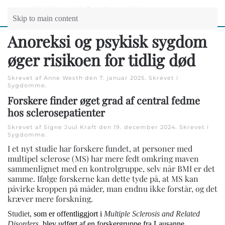
Skip to main content
Anoreksi og psykisk sygdom
øger risikoen for tidlig død
Skrevet af Anne Westh den
7. januar 2025
. Skrevet i
Sygdomme
.
Forskere finder øget grad af central fedme
hos sclerosepatienter
Skrevet af Signe Juul Kraft den
19. december 2024
. Skrevet i
Sygdomme
.
I et nyt studie har forskere fundet, at personer med
multipel sclerose (MS) har mere fedt omkring maven
sammenlignet med en kontrolgruppe, selv når BMI er det
samme. Ifølge forskerne kan dette tyde på, at MS kan
påvirke kroppen på måder, man endnu ikke forstår, og det
kræver mere forskning.
Studiet,
som er offentliggjort i
Multiple Sclerosis and Related
Disorders
, blev udført af en forskergruppe fra Lausanne