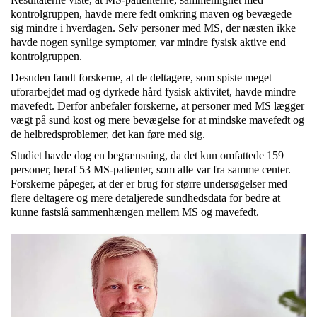
kontrolgruppen, havde mere fedt omkring maven og bevægede
sig mindre i hverdagen. Selv personer med MS, der næsten ikke
havde nogen synlige symptomer, var mindre fysisk aktive end
kontrolgruppen.
Desuden fandt forskerne, at de deltagere, som spiste meget
uforarbejdet mad og dyrkede hård fysisk aktivitet, havde mindre
mavefedt. Derfor anbefaler forskerne, at personer med MS lægger
vægt på sund kost og mere bevægelse for at mindske mavefedt og
de helbredsproblemer, det kan føre med sig.
Studiet havde dog en begrænsning, da det kun omfattede 159
personer, heraf 53 MS-patienter, som alle var fra samme center.
Forskerne påpeger, at der er brug for større undersøgelser med
flere deltagere og mere detaljerede sundhedsdata for bedre at
kunne fastslå sammenhængen mellem MS og mavefedt.