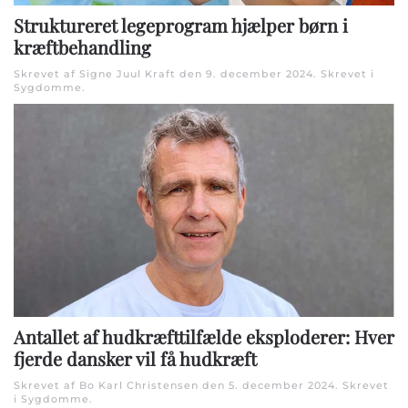
Struktureret legeprogram hjælper børn i
kræftbehandling
Skrevet af Signe Juul Kraft den
9. december 2024
. Skrevet i
Sygdomme
.
Antallet af hudkræfttilfælde eksploderer: Hver
fjerde dansker vil få hudkræft
Skrevet af Bo Karl Christensen den
5. december 2024
. Skrevet
i
Sygdomme
.