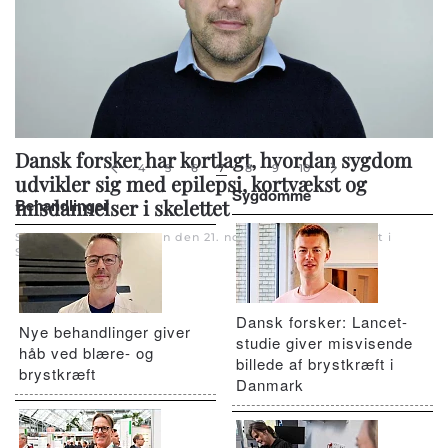
Dansk forsker har kortlagt, hvordan sygdom
4
5
6
7
8
9
10
udvikler sig med epilepsi, kortvækst og
Sygdomme
Behandlinger
misdannelser i skelettet
Skrevet af Redaktionen den
21. november 2024
. Skrevet i
Sjældne sygdomme
.
Dansk forsker: Lancet-
Nye behandlinger giver
studie giver misvisende
håb ved blære- og
billede af brystkræft i
brystkræft
Danmark