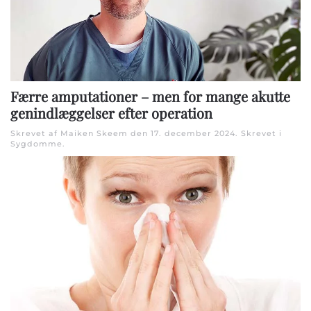
Færre amputationer – men for mange akutte
genindlæggelser efter operation
Skrevet af Maiken Skeem den
17. december 2024
. Skrevet i
Sygdomme
.