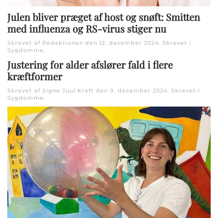
Julen bliver præget af host og snøft: Smitten
med influenza og RS-virus stiger nu
Skrevet af Redaktionen den
12. december 2024
. Skrevet i
Sygdomme
.
Justering for alder afslører fald i flere
kræftformer
Skrevet af Signe Juul Kraft den
9. december 2024
. Skrevet i
Sygdomme
.