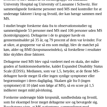
University Hospital og University of Lausanne i Schweiz. Her
sammenlignede forskerne personer med MS med kontroller for at
undersøge faktorer i krop og livsstil, der kan hænge sammen med
MS.
I studiet brugte forskerne data fra to observationsstudier og
sammenlignede 53 personer med MS med 106 personer uden MS
(kontrolgruppen). Deltagerne i de to grupper havde en
gennemsnitsalder på 35 år, og 79 procent af dem var kvinder. For
at sikre, at grupperne var så ens som muligt, blev de matchet på
køn, alder og BMI (kropsmasseindeks), så forskellene i resultater
ikke skyldtes disse faktorer.
Deltagerne med MS blev også vurderet med en skala, der måler
graden af funktionsnedsættelse, kaldet Expanded Disability Status
Scale (EDSS). Medianen, som var 1,5, betyder, at de fleste MS-
deltagere havde meget få eller ingen synlige symptomer eller
begrænsninger i deres dagligdag. Skalaen går fra 0 (ingen
symptomer) til 10 (død som følge af MS), så en score på 1,5
indikerer meget mild påvirkning.
Forskerne undersøgte både kropsmål, sundhedsdata og livsstil,
som for eksempel hvor meget deltagerne sov og bevægede sig.
Resultaterne viste, at MS-patienterne, sammenlignet med