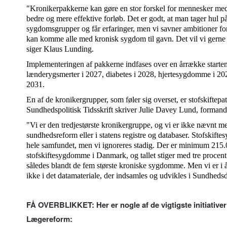
"Kronikerpakkerne kan gøre en stor forskel for mennesker med
bedre og mere effektive forløb. Det er godt, at man tager hul 
sygdomsgrupper og får erfaringer, men vi savner ambitioner f
kan komme alle med kronisk sygdom til gavn. Det vil vi gerne 
siger Klaus Lunding.
Implementeringen af pakkerne indfases over en årrække start
lænderygsmerter i 2027, diabetes i 2028, hjertesygdomme i 2
2031.
En af de kronikergrupper, som føler sig overset, er stofskiftepat
Sundhedspolitisk Tidsskrift skriver Julie Davey Lund, formand
"Vi er den tredjestørste kronikergruppe, og vi er ikke nævnt me
sundhedsreform eller i statens registre og databaser. Stofskif
hele samfundet, men vi ignoreres stadig. Der er minimum 21
stofskiftesygdomme i Danmark, og tallet stiger med tre procen
således blandt de fem største kroniske sygdomme. Men vi er i år
ikke i det datamateriale, der indsamles og udvikles i Sundhedsd
FÅ OVERBLIKKET: Her er nogle af de vigtigste initiative
Lægereform: