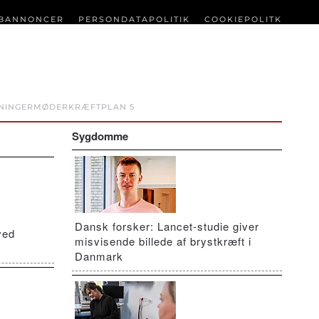
BANNONCER
PERSONDATAPOLITIK
COOKIEPOLITK
NINGER
MØDER
KRÆFTPLAN 5
Sygdomme
Dansk forsker: Lancet-studie giver
ved
misvisende billede af brystkræft i
Danmark