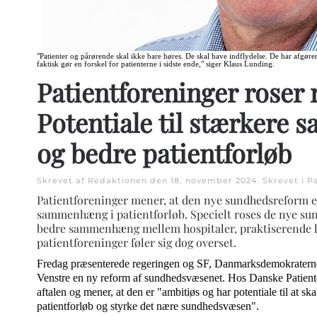
"Patienter og pårørende skal ikke bare høres. De skal have indflydelse. De har afgøre
faktisk gør en forskel for patienterne i sidste ende," siger Klaus Lunding.
Patientforeninger roser 
Potentiale til stærker
og bedre patientforløb
Skrevet af Redaktionen den
18. november 2024
. Skrevet i
Pa
Patientforeninger mener, at den nye sundhedsreform er
sammenhæng i patientforløb. Specielt roses de nye su
bedre sammenhæng mellem hospitaler, praktiserende 
patientforeninger føler sig dog overset.
Fredag præsenterede regeringen og SF, Danmarksdemokratern
Venstre en ny reform af sundhedsvæsenet. Hos Danske Patiente
aftalen og mener, at den er "ambitiøs og har potentiale til at
patientforløb og styrke det nære sundhedsvæsen".