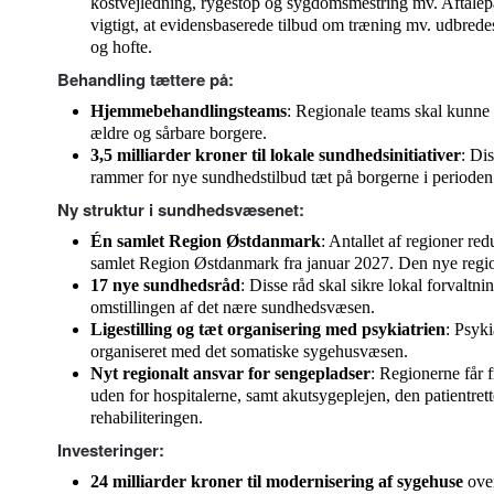
kostvejledning, rygestop og sygdomsmestring mv. Aftalepar
vigtigt, at evidensbaserede tilbud om træning mv. udbrede
og hofte.
Behandling tættere på:
Hjemmebehandlingsteams
: Regionale teams skal kunne
ældre og sårbare borgere.
3,5 milliarder kroner til lokale sundhedsinitiativer
: Di
rammer for nye sundhedstilbud tæt på borgerne i periode
Ny struktur i sundhedsvæsenet:
Én samlet Region Østdanmark
: Antallet af regioner red
samlet Region Østdanmark fra januar 2027. Den nye regio
17 nye sundhedsråd
: Disse råd skal sikre lokal forvalt
omstillingen af det nære sundhedsvæsen.
Ligestilling og tæt organisering med psykiatrien
: Psyki
organiseret med det somatiske sygehusvæsen.
Nyt regionalt ansvar for sengepladser
: Regionerne får 
uden for hospitalerne, samt akutsygeplejen, den patientret
rehabiliteringen.
Investeringer:
24 milliarder kroner til modernisering af sygehuse
ove