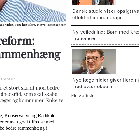
Dansk studie viser opsigts
effekt af immunterapi
nde viden, som kan sikre, at nye løsninger rent
Ny vejledning: Børn med kræ
reform:
motionere
e sammenhæng
Nye lægemidler giver flere m
tienter
.
mod svær eksem
 et stort skridt mod bedre
ndhedsråd, som skal skabe
Flere artikler
læger og kommuner. Enkelte
e, Konservative og Radikale
r er man godt tilfredse med
 skabe bedre sammenhæng i