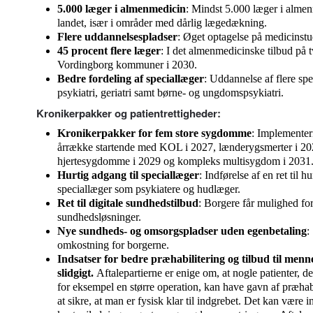
5.000 læger i almenmedicin
: Mindst 5.000 læger i almen
landet, især i områder med dårlig lægedækning.
Flere uddannelsespladser
: Øget optagelse på medicinstu
45 procent flere læger
: I det almenmedicinske tilbud på
Vordingborg kommuner i 2030.
Bedre fordeling af speciallæger
: Uddannelse af flere sp
psykiatri, geriatri samt børne- og ungdomspsykiatri.
Kronikerpakker og patientrettigheder:
Kronikerpakker for fem store sygdomme
: Implementer
årrække startende med KOL i 2027, lænderygsmerter i 202
hjertesygdomme i 2029 og kompleks multisygdom i 2031
Hurtig adgang til speciallæger
: Indførelse af en ret til 
speciallæger som psykiatere og hudlæger.
Ret til digitale sundhedstilbud
: Borgere får mulighed for
sundhedsløsninger.
Nye sundheds- og omsorgspladser uden egenbetaling
:
omkostning for borgerne.
Indsatser for bedre præhabilitering og tilbud til men
slidgigt.
Aftalepartierne er enige om, at nogle patienter, 
for eksempel en større operation, kan have gavn af præhabi
at sikre, at man er fysisk klar til indgrebet. Det kan være 