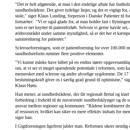
"Det er helt afgørende, at man i den endelige aftale har fastholdt
sundhedsrådene. Det giver tydelige linjer, og det er vigtigt for, 
stole," siger Klaus Lunding, forperson i Danske Patienter til 
fortsætter: "Vi er også glade for, at man holder fast i flytnin
som er tæt knyttet til patientforløb. Selvom vi gerne havde set
ældreområdet under samme myndighed, så er det her et kæmpe 
sammenhæng for patienter."
Scleroseforeningen, som er patientforening for over 100.000 m
sundhedsreform rummer flere positive elementer.
"Vi kunne måske have håbet på en endnu større opgavesamling,
om, at vi ser et meget spændende potentiale i reformen, som ka
mennesker med sclerose og andre alvorlige sygdomme. De 17
beslutningskraft giver os i særlig grad grund til optimisme,” si
Klaus Høm.
Han mener, at sundhedsrådene, der får regionalt flertal og klar
forbedring i forhold til de nuværende sundhedsklynger og de ud
ansvar mellem regioner og kommuner. "Rådene kombinerer demo
af ressourcer, hvilket kan sikre en mere effektiv indsats for
siger han.
I Gigtforeningen ligefrem jubler man. Reformen sikrer nemlig e