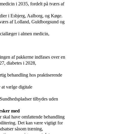
medicin i 2035, fordelt på tværs af
dier i Esbjerg, Aalborg, og Køge.
 tværs af Lolland, Guldborgsund og
eciallæger i almen medicin,
ingen af pakkerne indfases over en
7, diabetes i 2028,
.
hurtig behandling hos praktiserende
 at vælge digitale
 Sundhedspladser tilbydes uden
nesker med
der skal have omfattende behandling
litering. Det kan være vigtigt for
indsatser såsom træning,