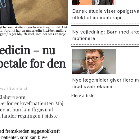
Dansk studie viser opsigts
effekt af immunterapi
ngt liv som skatteborger havde brug for det. Det
Ny vejledning: Børn med kræ
id, fordi vi har en underlødig kræftbehandling
gere," siger Maj Hesssel, som her ses i en trøje
motionere
edicin – nu
etale for den
Nye lægemidler giver flere m
mod svær eksem
vet i
Samfund
.
Flere artikler
Elahere som
Derfor er kræftpatienten Maj
er, at hun kan få gavn af
 lander regningen i sidste
 med fremskreden æggestokkræft
 patienter, som kan blive