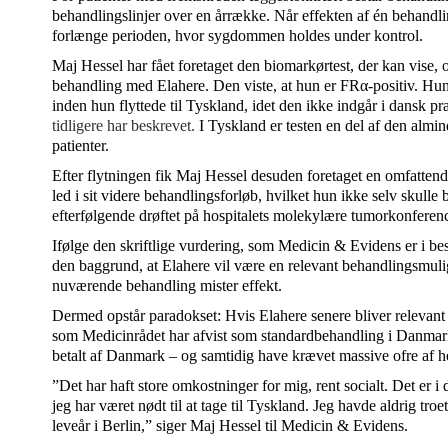
behandlingslinjer over en årrække. Når effekten af én behandli
forlænge perioden, hvor sygdommen holdes under kontrol.
Maj Hessel har fået foretaget den biomarkørtest, der kan vise, o
behandling med Elahere. Den viste, at hun er FRα-positiv. Hun b
inden hun flyttede til Tyskland, idet den ikke indgår i dansk pr
tidligere har beskrevet.
I Tyskland er testen en del af den almin
patienter.
Efter flytningen fik Maj Hessel desuden foretaget en omfatten
led i sit videre behandlingsforløb, hvilket hun ikke selv skulle 
efterfølgende drøftet på hospitalets molekylære tumorkonferen
Ifølge den skriftlige vurdering, som Medicin & Evidens er i be
den baggrund, at Elahere vil være en relevant behandlingsmul
nuværende behandling mister effekt.
Dermed opstår paradokset: Hvis Elahere senere bliver relevant 
som Medicinrådet har afvist som standardbehandling i Danmark
betalt af Danmark – og samtidig have krævet massive ofre af h
”Det har haft store omkostninger for mig, rent socialt. Det er i d
jeg har været nødt til at tage til Tyskland. Jeg havde aldrig troe
leveår i Berlin,” siger Maj Hessel til Medicin & Evidens.