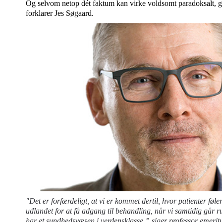
Og selvom netop dét faktum kan virke voldsomt paradoksalt, g
forklarer Jes Søgaard.
"Det er forfærdeligt, at vi er kommet dertil, hvor patienter føler s
udlandet for at få adgang til behandling, når vi samtidig går r
har et sundhedsvæsen i verdensklasse,” siger professor emer