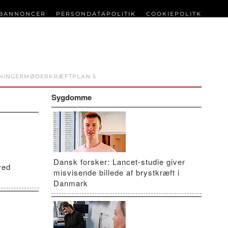
BANNONCER
PERSONDATAPOLITIK
COOKIEPOLITK
NINGER
MØDER
KRÆFTPLAN 5
Sygdomme
Dansk forsker: Lancet-studie giver
ved
misvisende billede af brystkræft i
Danmark