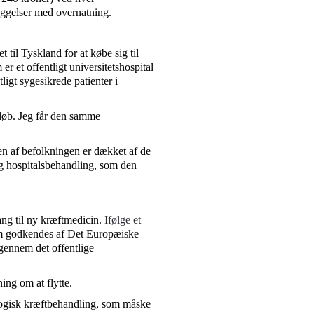
æggelser med overnatning.
t til Tyskland for at købe sig til
r et offentligt universitetshospital
igt sygesikrede patienter i
orløb. Jeg får den samme
en af befolkningen er dækket af de
lig hospitalsbehandling, som den
ng til ny kræftmedicin.
Ifølge et
om godkendes af Det Europæiske
gennem det offentlige
ing om at flytte.
logisk kræftbehandling, som måske