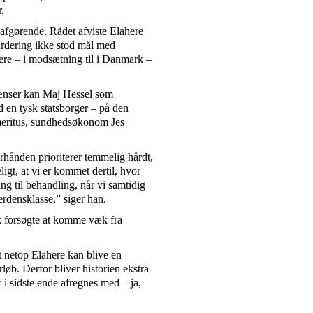
.
afgørende. Rådet afviste Elahere
urdering ikke stod mål med
here – i modsætning til i Danmark –
rænser kan Maj Hessel som
 en tysk statsborger – på den
emeritus, sundhedsøkonom Jes
hånden prioriterer temmelig hårdt,
igt, at vi er kommet dertil, hvor
gang til behandling, når vi samtidig
erdensklasse,” siger han.
lk forsøgte at komme væk fra
at netop Elahere kan blive en
øb. Derfor bliver historien ekstra
 i sidste ende afregnes med – ja,