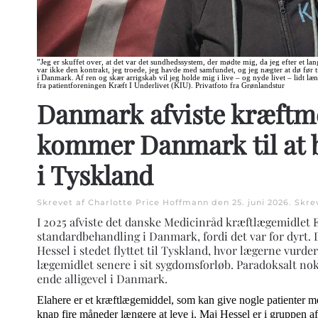
”Jeg er skuffet over, at det var det sundhedssystem, der mødte mig, da jeg efter et la
var ikke den kontrakt, jeg troede, jeg havde med samfundet, og jeg nægter at dø før t
i Danmark. Af ren og skær arrigskab vil jeg holde mig i live – og nyde livet – lidt læn
fra patientforeningen Kræft I Underlivet (KIU). Privatfoto fra Grønlandstur
Danmark afviste kræftm
kommer Danmark til at b
i Tyskland
Skrevet af Charlotte Price Hoffmann den
25. juni 2026
. Skre
I 2025 afviste det danske Medicinråd kræftlægemidlet 
standardbehandling i Danmark, fordi det var for dyrt. 
Hessel i stedet flyttet til Tyskland, hvor lægerne vurder
lægemidlet senere i sit sygdomsforløb. Paradoksalt nok
ende alligevel i Danmark.
Elahere er et kræftlægemiddel, som kan give nogle patienter
knap fire måneder længere at leve i. Maj Hessel er i gruppen af