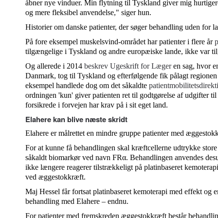
åbner nye vinduer. Min flytning til Tyskland giver mig hurtiger
og mere fleksibel anvendelse," siger hun.
Historier om danske patienter, der søger behandling uden for la
På fore eksempel muskelsvind-området har patienter i flere år
p
tilgængelige i Tyskland og andre europæiske lande, ikke var t
Og allerede i 2014
beskrev Ugeskrift for Læger
en sag, hvor en
Danmark, tog til Tyskland og efterfølgende fik pålagt regionen 
eksempel handlede dog om det såkaldte
patientmobilitetsdirekt
ordningen 'kun' giver patienten ret til godtgørelse af udgifter 
forsikrede i forvejen har krav på i sit eget land.
Elahere kan blive næste skridt
Elahere er målrettet en mindre gruppe patienter med æggestokk
For at kunne få behandlingen skal kræftcellerne udtrykke store
såkaldt biomarkør ved navn FRα. Behandlingen anvendes desu
ikke længere reagerer tilstrækkeligt på platinbaseret kemotera
ved æggestokkræft.
Maj Hessel får fortsat platinbaseret kemoterapi med effekt og er
behandling med Elahere – endnu.
For patienter med fremskreden æggestokkræft består behandling