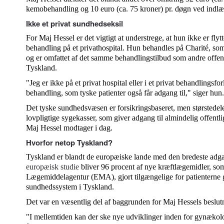
kemobehandling og 10 euro (ca. 75 kroner) pr. døgn ved indl
Ikke et privat sundhedseksil
For Maj Hessel er det vigtigt at understrege, at hun ikke er flytte
behandling på et privathospital. Hun behandles på Charité, som e
og er omfattet af det samme behandlingstilbud som andre offentl
Tyskland.
"Jeg er ikke på et privat hospital eller i et privat behandlingsf
behandling, som tyske patienter også får adgang til," siger hun.
Det tyske sundhedsvæsen er forsikringsbaseret, men størstedel
lovpligtige sygekasser, som giver adgang til almindelig offent
Maj Hessel modtager i dag.
Hvorfor netop Tyskland?
Tyskland er blandt de europæiske lande med den bredeste adga
europæisk studie
bliver 96 procent af nye kræftlægemidler, s
Lægemiddelagentur (EMA), gjort tilgængelige for patienterne 
sundhedssystem i Tyskland.
Det var en væsentlig del af baggrunden for Maj Hessels beslutn
"I mellemtiden kan der ske nye udviklinger inden for gynæko