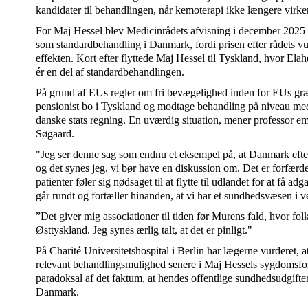
kandidater til behandlingen, når kemoterapi ikke længere virker
For Maj Hessel blev Medicinrådets afvisning i december 2025 
som standardbehandling i Danmark, fordi prisen efter rådets v
effekten. Kort efter flyttede Maj Hessel til Tyskland, hvor Ela
ér en del af standardbehandlingen.
På grund af EUs regler om fri bevægelighed inden for EUs g
pensionist bo i Tyskland og modtage behandling på niveau med
danske stats regning. En uværdig situation, mener professor 
Søgaard.
"Jeg ser denne sag som endnu et eksempel på, at Danmark efter
og det synes jeg, vi bør have en diskussion om. Det er forfærdel
patienter føler sig nødsaget til at flytte til udlandet for at få ad
går rundt og fortæller hinanden, at vi har et sundhedsvæsen i v
”Det giver mig associationer til tiden før Murens fald, hvor fo
Østtyskland. Jeg synes ærlig talt, at det er pinligt."
På Charité Universitetshospital i Berlin har lægerne vurderet, 
relevant behandlingsmulighed senere i Maj Hessels sygdomsforl
paradoksal af det faktum, at hendes offentlige sundhedsudgifter
Danmark.