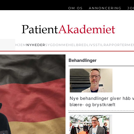
OM OS
ANNONCERING
JO
HJEM
NYHEDER
SYGDOMME
HELBRED
LIVSSTIL
RAPPORTER
ME
Behandlinger
Nye behandlinger giver håb 
blære- og brystkræft