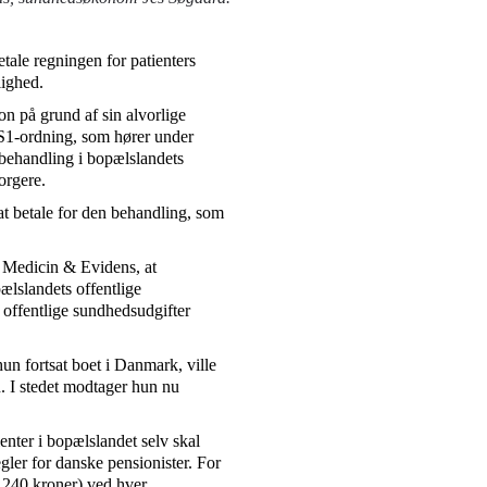
tale regningen for patienters
lighed.
on på grund af sin alvorlige
 S1-ordning, som hører under
 behandling i bopælslandets
orgere.
 at betale for den behandling, som
r Medicin & Evidens, at
pælslandets offentlige
offentlige sundhedsudgifter
hun fortsat boet i Danmark, ville
 I stedet modtager hun nu
enter i bopælslandet selv skal
gler for danske pensionister. For
 240 kroner) ved hver