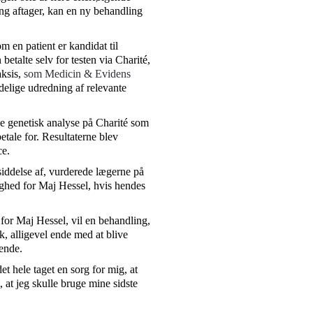
ng aftager, kan en ny behandling
m en patient er kandidat til
etalte selv for testen via Charité,
aksis,
som Medicin & Evidens
delige udredning af relevante
de genetisk analyse på Charité som
betale for. Resultaterne blev
ce.
siddelse af, vurderede lægerne på
ighed for Maj Hessel, hvis hendes
for Maj Hessel, vil en behandling,
, alligevel ende med at blive
ende.
et hele taget en sorg for mig, at
t, at jeg skulle bruge mine sidste