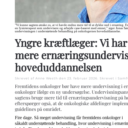
"Vi kunne sagtens ønske os, at vi havde endnu mere tid til at dykke ned i ernæring. E
en fysioterapeut som undervisere og arbejde case-baseret med emnet,” siger Jonas Sør
undervisningen i understøttende behandling på onkologernes hoveduddannelse.
Yngre kræftlæger: Vi har
mere ernæringsundervis
hoveduddannelsen
Skrevet af Anne Westh den
23. februar 2026
. Skrevet i
Samf
Fremtidens onkologer bør have mere undervisning i e
onkologer ifølge en ny undersøgelse. Undervisningsan
sagtens bruge mere tid til ernæringsundervisning på
efterspørger også, at de onkologiske afdelinger imple
guidelines på området.
Fire dage. Så meget undervisning får fremtidens onkologer i
såkaldt understøttende behandling, hvor undervisning i ernæri