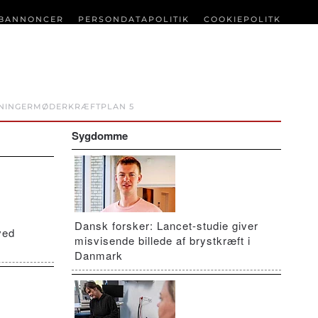
BANNONCER
PERSONDATAPOLITIK
COOKIEPOLITK
NINGER
MØDER
KRÆFTPLAN 5
Sygdomme
Dansk forsker: Lancet-studie giver
ved
misvisende billede af brystkræft i
Danmark