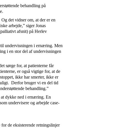
derstøttende behandling på
ne.
. Og det vidner om, at der er en
niske arbejde,” siger Jonas
alliativt afsnit) på Herlev
k til undervisningen i ernæring. Men
ing i en stor del af undervisningen
 sørge for, at patienterne får
ienterne, er også vigtige for, at de
stoppet, ikke har smerter, ikke er
ligt. Derfor bruger vi en del tid
 understøttende behandling.”
 at dykke ned i ernæring. En
 som undervisere og arbejde case-
or de eksisterende retningslinjer