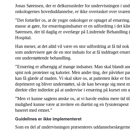
Jonas Sørensen, der er delkursusleder for undervisningen i un
onkologernes hoveduddannelse, er ikke overrasket over svare
”Det fortæller os, at de yngre onkologer er optaget af ernæring
masse at gøre, for ernæringsindsatser er en udfordring i det kli
Sørensen, der til daglig er overlæge på Lindrende Behandling (p
Hospital.
Han mener, at det altid vil være en stor udfordring at få tid no
som undervisere gør de en stor indsats for at få inddraget ernær
om understøttende behandling.
”Ernæring er afhængig af mange indsatser. Man skal blandt andet
spist nok proteiner og kalorier. Men andre ting, der påvirker pat
kan få glæde af maden. Vi skal sikre os, at patienten ikke er for
deprimeret og bliver understøttet, så de kan bevæge sig mest mu
direkte eller indirekte på at undervise i ernæring på kurset om
”Men vi kunne sagtens ønske os, at vi havde endnu mere tid til
mulighed kunne være at invitere en diætist og en fysioterapeut
baseret med emnet.”
Guidelines er ikke implementeret
Som en del af undervisningen præsenteres uddannelseslægerne f