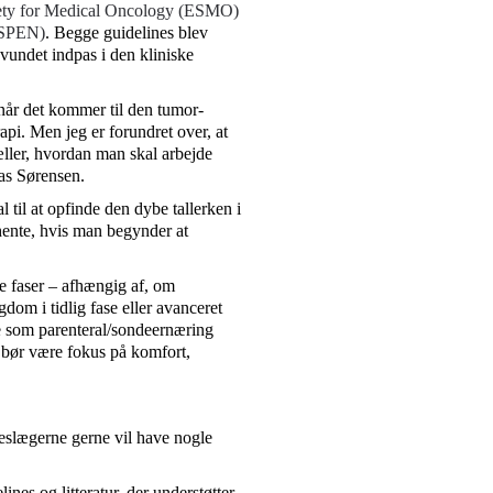
ety for Medical Oncology (ESMO)
(ESPEN)
. Begge guidelines blev
vundet indpas i den kliniske
 når det kommer til den tumor-
pi. Men jeg er forundret over, at
ller, hvordan man skal arbejde
nas Sørensen.
til at opfinde den dybe tallerken i
 hente, hvis man begynder at
e faser – afhængig af, om
dom i tidlig fase eller avanceret
te som parenteral/sondeernæring
de bør være fokus på komfort,
eslægerne gerne vil have nogle
nes og litteratur, der understøtter