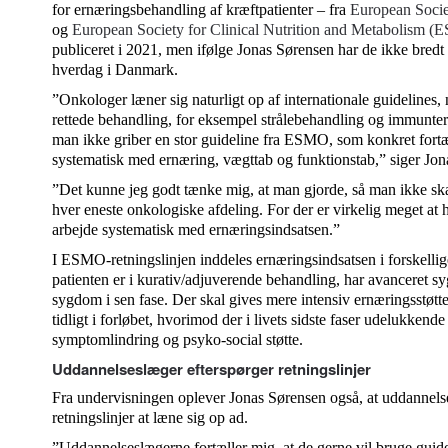
for ernæringsbehandling af kræftpatienter – fra
European Soci
og
European Society for Clinical Nutrition and Metabolism 
publiceret i 2021, men ifølge Jonas Sørensen har de ikke bredt 
hverdag i Danmark.
”Onkologer læner sig naturligt op af internationale guidelines,
rettede behandling, for eksempel strålebehandling og immuntera
man ikke griber en stor guideline fra ESMO, som konkret fortæ
systematisk med ernæring, vægttab og funktionstab,” siger Jo
”Det kunne jeg godt tænke mig, at man gjorde, så man ikke skal 
hver eneste onkologiske afdeling. For der er virkelig meget at
arbejde systematisk med ernæringsindsatsen.”
I ESMO-retningslinjen inddeles ernæringsindsatsen i forskellig
patienten er i kurativ/adjuverende behandling, har avanceret syg
sygdom i sen fase. Der skal gives mere intensiv ernæringsstøt
tidligt i forløbet, hvorimod der i livets sidste faser udelukken
symptomlindring og psyko-social støtte.
Uddannelseslæger efterspørger retningslinjer
Fra undervisningen oplever Jonas Sørensen også, at uddannels
retningslinjer at læne sig op ad.
”Uddannelseslægerne fortæller mig, at de gerne vil bruge guideli