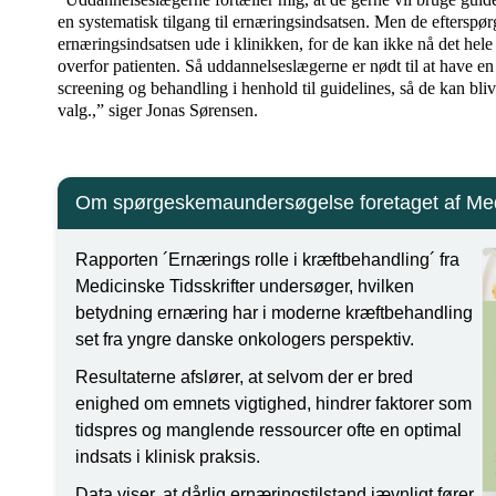
en systematisk tilgang til ernæringsindsatsen. Men de efterspørg
ernæringsindsatsen ude i klinikken, for de kan ikke nå det hele
overfor patienten. Så uddannelseslægerne er nødt til at have en
screening og behandling i henhold til guidelines, så de kan blive 
valg.,” siger Jonas Sørensen.
Om spørgeskemaundersøgelse foretaget af Medi
Rapporten ´Ernærings rolle i kræftbehandling´ fra
Medicinske Tidsskrifter undersøger, hvilken
betydning ernæring har i moderne kræftbehandling
set fra yngre danske onkologers perspektiv.
Resultaterne afslører, at selvom der er bred
enighed om emnets vigtighed, hindrer faktorer som
tidspres og manglende ressourcer ofte en optimal
indsats i klinisk praksis.
Data viser, at dårlig ernæringstilstand jævnligt fører