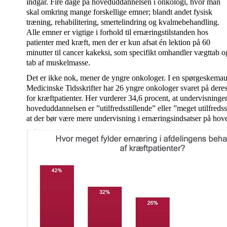
indgår. Fire dage på hoveduddannelsen i onkologi, hvor man
skal omkring mange forskellige emner; blandt andet fysisk
træning, rehabilitering, smertelindring og kvalmebehandling.
Alle emner er vigtige i forhold til ernæringstilstanden hos
patienter med kræft, men der er kun afsat én lektion på 60
minutter til cancer kakeksi, som specifikt omhandler vægttab o
tab af muskelmasse.
Det er ikke nok, mener de yngre onkologer. I en spørgeskemau
Medicinske Tidsskrifter har 26 yngre onkologer svaret på deres
for kræftpatienter. Her vurderer 34,6 procent, at undervisninge
hoveduddannelsen er ”utilfredsstillende” eller ”meget utilfreds
at der bør være mere undervisning i ernæringsindsatser på ho