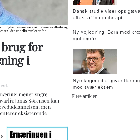
Dansk studie viser opsigts
effekt af immunterapi
n mulighed kunne være at invitere en diætist og
Ny vejledning: Børn med kræ
ensen, der er delkursusleder for
motionere
 brug for
ning i
Nye lægemidler giver flere m
und
.
mod svær eksem
rnæring, mener yngre
Flere artikler
svarlig Jonas Sørensen kan
 hoveduddannelsen, men
menterer eksisterende
ng