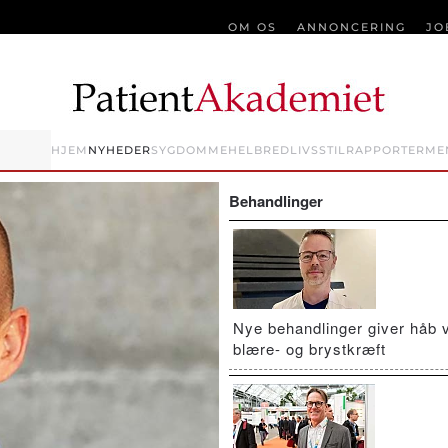
OM OS
ANNONCERING
JO
HJEM
NYHEDER
SYGDOMME
HELBRED
LIVSSTIL
RAPPORTER
ME
Behandlinger
Nye behandlinger giver håb 
blære- og brystkræft