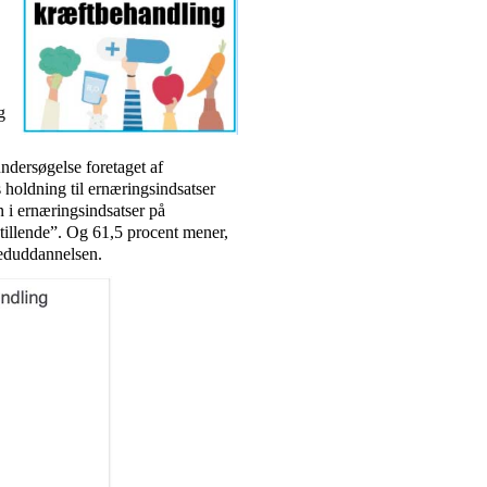
g
ndersøgelse foretaget af
 holdning til ernæringsindsatser
n i ernæringsindsatser på
stillende”. Og 61,5 procent mener,
veduddannelsen.