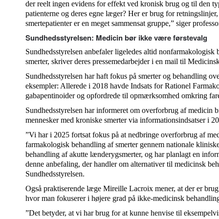
der reelt ingen evidens for effekt ved kronisk brug og til den t
patienterne og deres egne læger? Her er brug for retningslinjer, 
smertepatienter er en meget sammensat gruppe,” siger professo
Sundhedsstyrelsen: Medicin bør ikke være førstevalg
Sundhedsstyrelsen anbefaler ligeledes altid nonfarmakologisk 
smerter, skriver deres pressemedarbejder i en mail til Medicinsk
Sundhedsstyrelsen har haft fokus på smerter og behandling ove
eksempler: Allerede i 2018 havde Indsats for Rationel Farmak
gabapentinoider og opfordrede til opmærksomhed omkring fare
Sundhedsstyrelsen har informeret om overforbrug af medicin br
mennesker med kroniske smerter via informationsindsatser i 2
”Vi har i 2025 fortsat fokus på at nedbringe overforbrug af med
farmakologisk behandling af smerter gennem nationale kliniske
behandling af akutte lænderygsmerter, og har planlagt en inform
denne anbefaling, der handler om alternativer til medicinsk beh
Sundhedsstyrelsen.
Også praktiserende læge Mireille Lacroix mener, at der er brug
hvor man fokuserer i højere grad på ikke-medicinsk behandling
”Det betyder, at vi har brug for at kunne henvise til eksempel