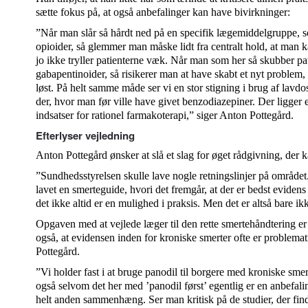
sætte fokus på, at også anbefalinger kan have bivirkninger:
”Når man slår så hårdt ned på en specifik lægemiddelgruppe, so
opioider, så glemmer man måske lidt fra centralt hold, at man 
jo ikke tryller patienterne væk. Når man som her så skubber p
gabapentinoider, så risikerer man at have skabt et nyt problem,
løst. På helt samme måde ser vi en stor stigning i brug af lavdo
der, hvor man før ville have givet benzodiazepiner. Der ligger e
indsatser for rationel farmakoterapi,” siger Anton Pottegård.
Efterlyser vejledning
Anton Pottegård ønsker at slå et slag for øget rådgivning, der k
”Sundhedsstyrelsen skulle lave nogle retningslinjer på området.
lavet en smerteguide, hvori det fremgår, at der er bedst evidens 
det ikke altid er en mulighed i praksis. Men det er altså bare ikke
Opgaven med at vejlede læger til den rette smertehåndtering er
også, at evidensen inden for kroniske smerter ofte er problem
Pottegård.
”Vi holder fast i at bruge panodil til borgere med kroniske smer
også selvom det her med ’panodil først’ egentlig er en anbefaling
helt anden sammenhæng. Ser man kritisk på de studier, der find