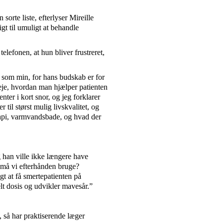
orte liste, efterlyser Mireille
ligt til umuligt at behandle
elefonen, at hun bliver frustreret,
 som min, for hans budskab er for
veje, hvordan man hjælper patienten
nter i kort snor, og jeg forklarer
 til størst mulig livskvalitet, og
rapi, varmvandsbade, og hvad der
g han ville ikke længere have
d må vi efterhånden bruge?
gt at få smertepatienten på
elt dosis og udvikler mavesår.”
 så har praktiserende læger