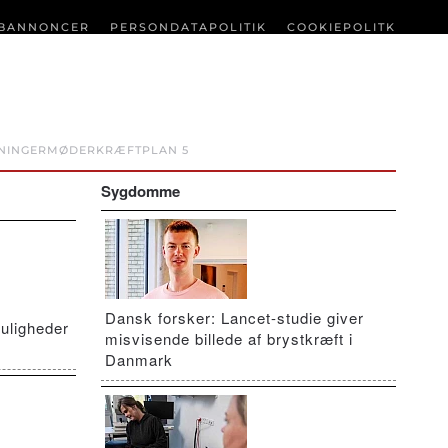
BANNONCER
PERSONDATAPOLITIK
COOKIEPOLITK
NINGER
MØDER
KRÆFTPLAN 5
Sygdomme
Dansk forsker: Lancet-studie giver
uligheder
misvisende billede af brystkræft i
Danmark