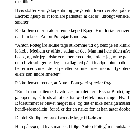
mistillid.”
Hvis stoffer som gabapentin og pregabalin fremover skal på den s
Lacroix hjælp til at forklare patienter, at det er "utroligt vanske
smerter".
Rikke Jensen er praktiserende læge i Køge. Hun fortæller over t
når hun læser Anton Pottegårds indlæg.
”Anton Pottegård skulle tage at komme ud og besøge en klinik
letkøbt. Medicin er giftigt, sådan er det. Man må hele tiden af
bedst, og når jeg udskriver smertemedicin, holder jeg mine patie
dem bivirkningerne. Jeg har aflagt ed på at hjælpe mine patienter
her er medicin en del af paletten sammen med motion, fysiote
ellers kan lindre smerter.”
Rikke Jensen mener, at Anton Pottegård spreder frygt.
”En af mine patienter havde læst om det her i Ekstra Bladet, o
gabapentin, på trods af, at det har god effekt hos mange. Hva
Råderummet er blevet meget lille, og det er ikke hensigtsmæssi
håndkøbsmedicin, for så er der en risiko for, at han tager dobb
Daniel Sindhøj er praktiserende læge i Rødovre.
Han påpeger, at hvis man skal følge Anton Pottegårds budskab,