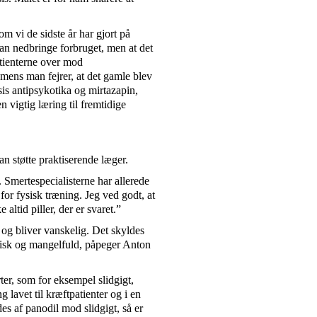
m vi de sidste år har gjort på
kan nedbringe forbruget, men at det
atienterne over mod
 mens man fejrer, at det gamle blev
sis antipsykotika og mirtazapin,
n vigtig læring til fremtidige
an støtte praktiserende læger.
 Smertespecialisterne har allerede
for fysisk træning. Jeg ved godt, at
 altid piller, der er svaret.”
 og bliver vanskelig. Det skyldes
atisk og mangelfuld, påpeger Anton
ter, som for eksempel slidgigt,
 lavet til kræftpatienter og i en
es af panodil mod slidgigt, så er