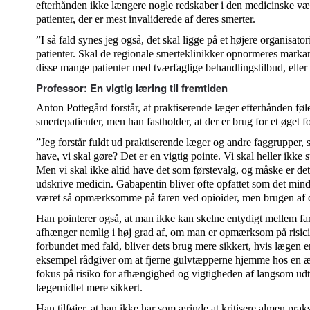
efterhånden ikke længere nogle redskaber i den medicinske vær
patienter, der er mest invaliderede af deres smerter.
”I så fald synes jeg også, det skal ligge på et højere organisator
patienter. Skal de regionale smerteklinikker opnormeres markan
disse mange patienter med tværfaglige behandlingstilbud, eller 
Professor: En vigtig læring til fremtiden
Anton Pottegård forstår, at praktiserende læger efterhånden føl
smertepatienter, men han fastholder, at der er brug for et øget 
”Jeg forstår fuldt ud praktiserende læger og andre faggrupper,
have, vi skal gøre? Det er en vigtig pointe. Vi skal heller ikke
Men vi skal ikke altid have det som førstevalg, og måske er de
udskrive medicin. Gabapentin bliver ofte opfattet som det mindre
været så opmærksomme på faren ved opioider, men brugen af d
Han pointerer også, at man ikke kan skelne entydigt mellem far
afhænger nemlig i høj grad af, om man er opmærksom på risici:
forbundet med fald, bliver dets brug mere sikkert, hvis lægen
eksempel rådgiver om at fjerne gulvtæpperne hjemme hos en æ
fokus på risiko for afhængighed og vigtigheden af langsom ud
lægemidlet mere sikkert.
Han tilføjer, at han ikke har som ærinde at kritisere almen prak