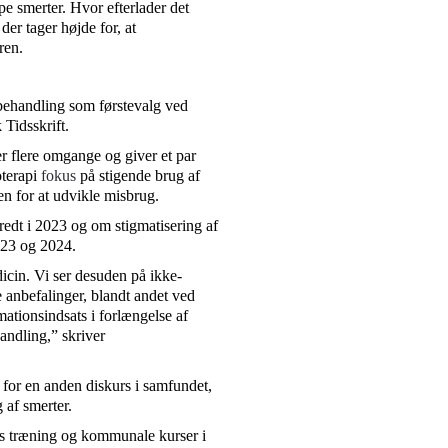
ype smerter. Hvor efterlader det
der tager højde for, at
ren.
behandling som førstevalg ved
 Tidsskrift.
r flere omgange og giver et par
oterapi
fokus
på stigende brug af
n for at udvikle misbrug.
edt i 2023 og om stigmatisering af
023 og 2024.
icin. Vi ser desuden på ikke-
 anbefalinger, blandt andet ved
ationsindsats i forlængelse af
andling,” skriver
 for en anden diskurs i samfundet,
 af smerter.
vis træning og kommunale kurser i