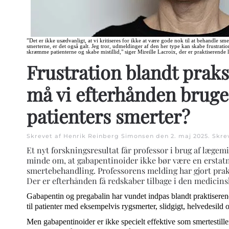
”Det er ikke usædvanligt, at vi kritiseres for ikke at være gode nok til at behandle sm
smerterne, er det også galt. Jeg tror, udmeldinger af den her type kan skabe frustrat
skræmme patienterne og skabe mistillid," siger Mireille Lacroix, der er praktiserende 
Frustration blandt prak
må vi efterhånden brug
patienters smerter?
Skrevet af Henrik Reinberg Simonsen den
2. maj 2025
. Skre
Et nyt forskningsresultat får professor i brug af lægemi
minde om, at gabapentinoider ikke bør være en erstatni
smertebehandling. Professorens melding har gjort prak
Der er efterhånden få redskaber tilbage i den medicins
Gabapentin og pregabalin har vundet indpas blandt praktiserend
til patienter med eksempelvis rygsmerter, slidgigt, helvedesild
Men gabapentinoider er ikke specielt effektive som smertestill