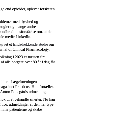
ge end opioider, oplever forskeren
problemer med sløvhed og
knogler og mange andre
 udbredt misforståelse om, at det
ale medie LinkedIn.
dgivet et
landsdækkende studie
om
ournal of Clinical Pharmacology.
olkning i 2023 er næsten fire
af alle borgere over 80 år i dag får
sidder i Lægeforeningens
gasinet Practicus. Hun fortæller,
r Anton Pottegårds udmelding.
 nok til at behandle smerter. Nu kan
g tror, udmeldinger af den her type
ræmme patienterne og skabe