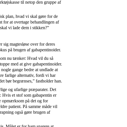
ktøjskasse til netop den gruppe af
isk plan, hvad vi skal gøre for de
t for at overtage behandlingen af
skal vi lade dem i stikken?”
er sig magtesløse over for deres
fokus på brugen af gabapentinoider.
 som nu tænker: Hvad vil du så
 stoppe med at give gabapentinoider.
t nogle gange bedre at undlade at
 farlige alternativ, fordi vi har
et bør begrænses,” fastholder han.
lige og ufarlige præparater. Det
 Hvis et stof som gabapentin er
 er opmærksom på det og for
ldre patient. På samme måde vil
trapning også gøre brugen af
sis. Målet er for ham snarere at