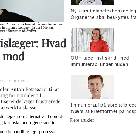
Ny kurs i diabetesbehandling
Organerne skal beskyttes fra
erter. Nu kan vi så læse, at når man behandler
ion hos mange kolleger, da det både kan
læge i Stenstrup på Sydfyn.
sislæger: Hvad
e mod
OUH tager nyt skridt med
immunterapi under huden
vet i
Samfund
.
dler, Anton Pottegård, til at
ng for opioider til
tiserende læger frustrerede:
Immunterapi på sprøjte brede
ke værktøjskasse.
tværs af kræftformer på hosp
e læger som alternativ til opioider
Flere artikler
 og kroniske neurogene smerter.
ende behandling, gør professor