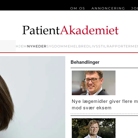
OM OS
ANNONCERING
JO
HJEM
NYHEDER
SYGDOMME
HELBRED
LIVSSTIL
RAPPORTER
ME
Behandlinger
Nye lægemidler giver flere m
mod svær eksem