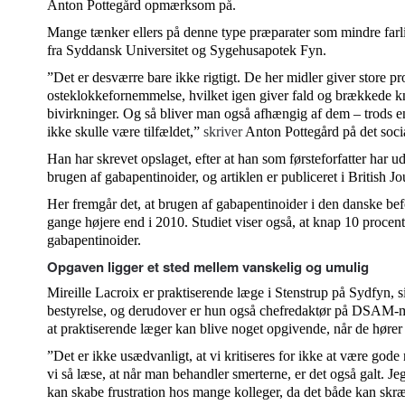
Anton Pottegård opmærksom på.
Mange tænker ellers på denne type præparater som mindre farli
fra Syddansk Universitet og Sygehusapotek Fyn.
”Det er desværre bare ikke rigtigt. De her midler giver store 
osteklokkefornemmelse, hvilket igen giver fald og brækkede 
bivirkninger. Og så bliver man også afhængig af dem – trods en
ikke skulle være tilfældet,”
skriver
Anton Pottegård på det soci
Han har skrevet opslaget, efter at han som førsteforfatter har u
brugen af gabapentinoider, og artiklen er publiceret i British J
Her fremgår det, at brugen af gabapentinoider i den danske bef
gange højere end i 2010. Studiet viser også, at knap 10 procent 
gabapentinoider.
Opgaven ligger et sted mellem vanskelig og umulig
Mireille Lacroix er praktiserende læge i Stenstrup på Sydfyn, 
bestyrelse, og derudover er hun også chefredaktør på DSAM-ma
at praktiserende læger kan blive noget opgivende, når de høre
”Det er ikke usædvanligt, at vi kritiseres for ikke at være gode
vi så læse, at når man behandler smerterne, er det også galt. Je
kan skabe frustration hos mange kolleger, da det både kan sk