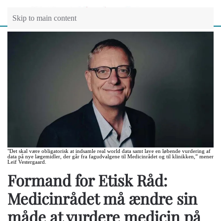
Skip to main content
"Det skal være obligatorisk at indsamle real world data samt lave en løbende vurdering af
data på nye lægemidler, der går fra fagudvalgene til Medicinrådet og til klinikken,” mener
Leif Vestergaard.
Formand for Etisk Råd:
Medicinrådet må ændre sin
måde at vurdere medicin på