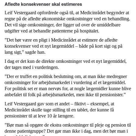
Afledte konsekvenser skal estimeres
Leif Vestergaard opfordrede også til, at Medicinrådet begynder at
regne på de afledte økonomiske omkostninger ved en behandling.
Det vil sige omkostninger, der ligger ud over de umiddelbare
udgifter ved at behandle patienterne på hospitalet.
”Det bør være en pligt i Medicinrådet at estimere de afledte
konsekvenser ved et nyt lægemiddel – både på kort sigt og på
lang sigt,” sagde han.
I dag er det kun de direkte omkostninger ved et nyt lægemiddel,
der tages med i vurderingen.
”Der er truffet en politisk beslutning om, at man ikke medregner
omkostninger for arbejdsmarkedet i vurdering af et lægemiddel.
For politisk set er man nervøs for, at nogle lægemidler kunne blive
anbefalet til folk på arbejdsmarkedet, men ikke til pensionister.”
Leif Vestergaard gav som et andet – fiktivt – eksempel, at
Medicinrådet skulle tage stilling til en tablet, der kunne få
pensionister til at leve 10 år længere.
”Bør man så opgøre de ekstra omkostninger til pleje og pension til
denne patientgruppe? Det gør man ikke i dag, men det bør man i