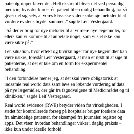
patientgrupper bliver der. Helt ekstremt bliver det ved personlig
medicin, hvis der kun er én patient til en mulig behandling, for så
giver det sig selv, at vores klassiske videnskabelige metoder til at
vurdere evidens bryder sammen,” sagde Leif Vestergaard.
”Så der er brug for nye metoder til at vurdere nye lægemidler, for
ellers kan vi komme til at anbefale noget, som vi slet ikke kan
være sikre på.”
I en situation, hvor effekt og bivirkninger for nye lægemidler kan
være usikre, foreslår Leif Vestergaard, at man er nødt til at sige til
patienterne, at der er tale om en form for eksperimentel
behandling.
”I den forbindelse mener jeg, at det skal være obligatorisk at
indsamle real world data samt lave en løbende vurdering af data
på nye lægemidler, der går fra fagudvalgene til Medicinrådet og til
klinikken,” sagde Leif Vestergaard.
Real world evidence (RWE) betyder viden fra virkeligheden. I
stedet for kontrollerede forsøg på hospitaler bruger forskere data
fra almindelige patienter, for eksempel fra journaler, registre og
apps. Det viser, hvordan behandlinger virker i daglig praksis –
ikke kun under ideelle forhold.