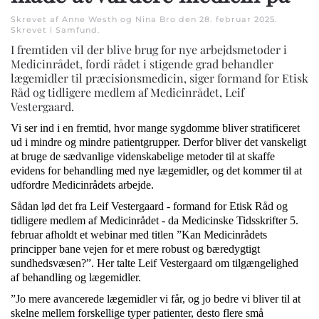
Skrevet af Anne Westh og Nina Bro den
28. februar 2025
.
Skrevet i
Samfund
.
I fremtiden vil der blive brug for nye arbejdsmetoder i
Medicinrådet, fordi rådet i stigende grad behandler
lægemidler til præcisionsmedicin, siger formand for Etisk
Råd og tidligere medlem af Medicinrådet, Leif
Vestergaard.
Vi ser ind i en fremtid, hvor mange sygdomme bliver stratificeret
ud i mindre og mindre patientgrupper. Derfor bliver det vanskeligt
at bruge de sædvanlige videnskabelige metoder til at skaffe
evidens for behandling med nye lægemidler, og det kommer til at
udfordre Medicinrådets arbejde.
Sådan lød det fra Leif Vestergaard - formand for Etisk Råd og
tidligere medlem af Medicinrådet - da Medicinske Tidsskrifter 5.
februar afholdt et webinar med titlen ”Kan Medicinrådets
principper bane vejen for et mere robust og bæredygtigt
sundhedsvæsen?”. Her talte Leif Vestergaard om tilgængelighed
af behandling og lægemidler.
”Jo mere avancerede lægemidler vi får, og jo bedre vi bliver til at
skelne mellem forskellige typer patienter, desto flere små