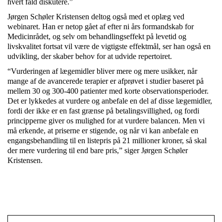
hvert fald diskutere.”
Jørgen Schøler Kristensen deltog også med et oplæg ved
webinaret. Han er netop gået af efter ni års formandskab for
Medicinrådet, og selv om behandlingseffekt på levetid og
livskvalitet fortsat vil være de vigtigste effektmål, ser han også en
udvikling, der skaber behov for at udvide repertoiret.
“Vurderingen af lægemidler bliver mere og mere usikker, når
mange af de avancerede terapier er afprøvet i studier baseret på
mellem 30 og 300-400 patienter med korte observationsperioder.
Det er lykkedes at vurdere og anbefale en del af disse lægemidler,
fordi der ikke er en fast grænse på betalingsvillighed, og fordi
principperne giver os mulighed for at vurdere balancen. Men vi
må erkende, at priserne er stigende, og når vi kan anbefale en
engangsbehandling til en listepris på 21 millioner kroner, så skal
der mere vurdering til end bare pris,” siger Jørgen Schøler
Kristensen.