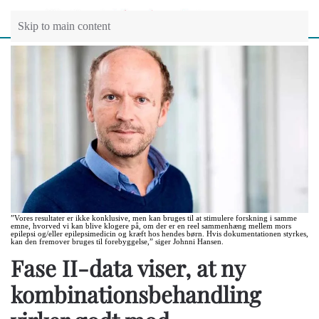
Skip to main content
”Vores resultater er ikke konklusive, men kan bruges til at stimulere forskning i samme
emne, hvorved vi kan blive klogere på, om der er en reel sammenhæng mellem mors
epilepsi og/eller epilepsimedicin og kræft hos hendes børn. Hvis dokumentationen styrkes,
kan den fremover bruges til forebyggelse,” siger Johnni Hansen.
Fase II-data viser, at ny
kombinationsbehandling