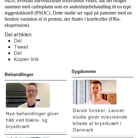
0420, hvordan mirvetuximab soravtansin virker, når det bruges
sammen med carboplatin som en andenlinjebehandling til en type
æggestokkræft (PSOC). Dette studie ser også på patienter med en
bredere variation af et protein, der findes i kræftceller (FRα-
ekspression).
Del artiklen
Del
Tweet
Del
Kopier link
Sygdomme
Behandlinger
Dansk forsker: Lancet-
Nye behandlinger giver
studie giver misvisende
håb ved blære- og
billede af brystkræft i
brystkræft
Danmark