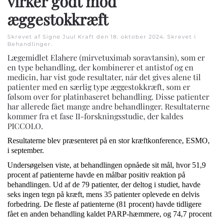
virker godt mod
æggestokkræft
Skrevet af Signe Juul Kraft den
18. oktober 2024
. Skrevet i
Behandlinger
.
Lægemidlet Elahere (mirvetuximab soravtansin), som er
en type behandling, der kombinerer et antistof og en
medicin, har vist gode resultater, når det gives alene til
patienter med en særlig type æggestokkræft, som er
følsom over for platinbaseret behandling. Disse patienter
har allerede fået mange andre behandlinger. Resultaterne
kommer fra et fase II-forskningsstudie, der kaldes
PICCOLO.
Resultaterne blev præsenteret på en stor kræftkonference, ESMO,
i september.
Undersøgelsen viste, at behandlingen opnåede sit mål, hvor 51,9
procent af patienterne havde en målbar positiv reaktion på
behandlingen. Ud af de 79 patienter, der deltog i studiet, havde
seks ingen tegn på kræft, mens 35 patienter oplevede en delvis
forbedring. De fleste af patienterne (81 procent) havde tidligere
fået en anden behandling kaldet PARP-hæmmere, og 74,7 procent