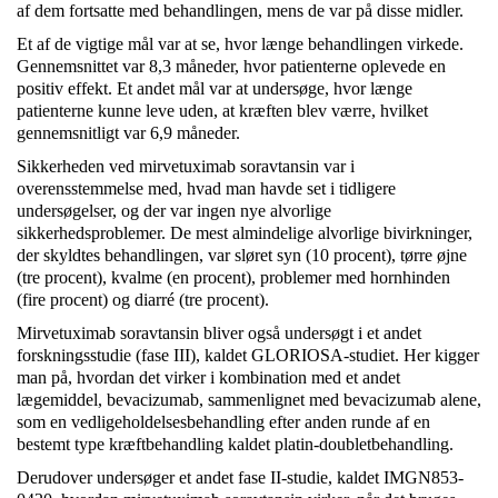
af dem fortsatte med behandlingen, mens de var på disse midler.
Et af de vigtige mål var at se, hvor længe behandlingen virkede.
Gennemsnittet var 8,3 måneder, hvor patienterne oplevede en
positiv effekt. Et andet mål var at undersøge, hvor længe
patienterne kunne leve uden, at kræften blev værre, hvilket
gennemsnitligt var 6,9 måneder.
Sikkerheden ved mirvetuximab soravtansin var i
overensstemmelse med, hvad man havde set i tidligere
undersøgelser, og der var ingen nye alvorlige
sikkerhedsproblemer. De mest almindelige alvorlige bivirkninger,
der skyldtes behandlingen, var sløret syn (10 procent), tørre øjne
(tre procent), kvalme (en procent), problemer med hornhinden
(fire procent) og diarré (tre procent).
Mirvetuximab soravtansin bliver også undersøgt i et andet
forskningsstudie (fase III), kaldet GLORIOSA-studiet. Her kigger
man på, hvordan det virker i kombination med et andet
lægemiddel, bevacizumab, sammenlignet med bevacizumab alene,
som en vedligeholdelsesbehandling efter anden runde af en
bestemt type kræftbehandling kaldet platin-doubletbehandling.
Derudover undersøger et andet fase II-studie, kaldet IMGN853-