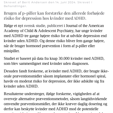
Skrevet af Berit Andersen den
14. juni 2024
. Skrevet i
Behandlinger
.
Brugen af p-piller kan forstærke den allerede forhøjede
risiko for depression hos kvinder med ADHD.
Ifølge et nyt
svensk studie, publiceret
i Journal of the American
Academy of Child & Adolescent Psychiatry, har unge kvinder
med ADHD tre gange højere risiko for at udvikle depression end
kvinder uden ADHD. Og denne risiko bliver fem gange højere,
når de bruger hormonel prævention i form af p-piller eller
minipiller.
Studiet er baseret på data fra knap 30.000 kvinder med ADHD,
som blev sammenlignet med kvinder uden diagnosen.
Desuden fandt forskerne, at kvinder med ADHD, der brugte ikke-
orale præventionsmidler såsom implantater eller hormonel spiral,
havde en moderat risiko for depression, der ikke adskilte sig fra
kvinder uden ADHD.
Resultaterne understreger, ifølge forskerne, vigtigheden af at
overveje alternative præventionsmetoder, såsom langtidsvirkende
omvendte præventionsmidler, der ikke kræver daglig dosering og
derfor kan beskytte kvinder med ADHD mod de potentielle