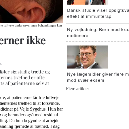
Dansk studie viser opsigts
effekt af immunterapi
frie luftveje under søvn, men behandlingen kan
Ny vejledning: Børn med kræ
motionere
erner ikke
n
.
øler sig stadig trætte og
Nye lægemidler giver flere m
ernes træthed er ofte
mod svær eksem
s af patienterne selv at
Flere artikler
 at patienterne får frie luftveje
enternes træthed til at forsvinde.
ediciner på Vejle Sygehus. Hun har
nø og herunder også med residual
dling. Da hun begyndte at arbejde
dling fjernede al træthed. I dag