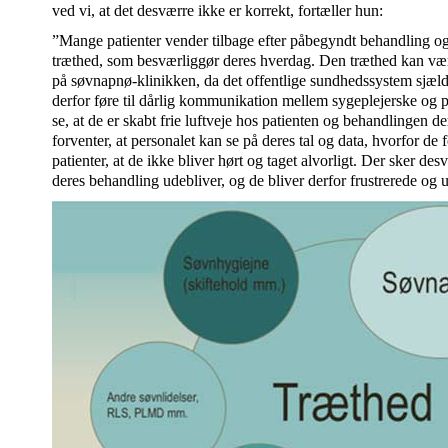
ved vi, at det desværre ikke er korrekt, fortæller hun:
”Mange patienter vender tilbage efter påbegyndt behandling og f
træthed, som besværliggør deres hverdag. Den træthed kan vær
på søvnapnø-klinikken, da det offentlige sundhedssystem sjælden
derfor føre til dårlig kommunikation mellem sygeplejerske og p
se, at de er skabt frie luftveje hos patienten og behandlingen de
forventer, at personalet kan se på deres tal og data, hvorfor de fo
patienter, at de ikke bliver hørt og taget alvorligt. Der sker de
deres behandling udebliver, og de bliver derfor frustrerede og u