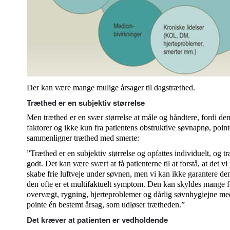
Der kan være mange mulige årsager til dagstræthed.
Træthed er en subjektiv størrelse
Men træthed er en svær størrelse at måle og håndtere, fordi den 
faktorer og ikke kun fra patientens obstruktive søvnapnø, poin
sammenligner træthed med smerte:
”Træthed er en subjektiv størrelse og opfattes individuelt, og t
godt. Det kan være svært at få patienterne til at forstå, at det v
skabe frie luftveje under søvnen, men vi kan ikke garantere dem
den ofte er et multifaktuelt symptom. Den kan skyldes mange f
overvægt, rygning, hjerteproblemer og dårlig søvnhygiejne me
pointe én bestemt årsag, som udløser trætheden.”
Det kræver at patienten er vedholdende