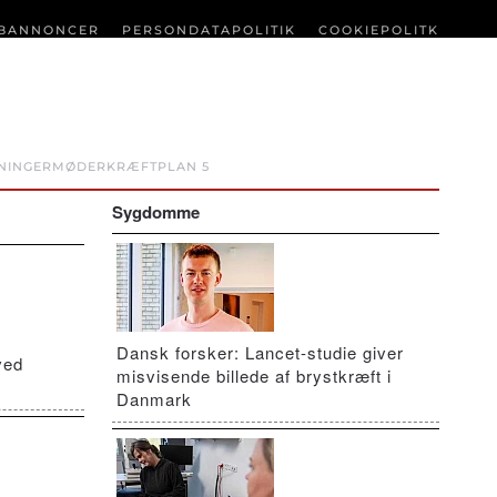
BANNONCER
PERSONDATAPOLITIK
COOKIEPOLITK
NINGER
MØDER
KRÆFTPLAN 5
Sygdomme
Dansk forsker: Lancet-studie giver
ved
misvisende billede af brystkræft i
Danmark