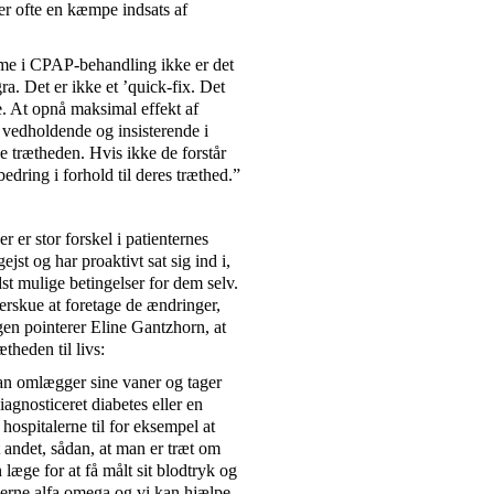
ver ofte en kæmpe indsats af
omme i CPAP-behandling ikke er det
a. Det er ikke et ’quick-fix. Det
le. At opnå maksimal effekt af
 vedholdende og insisterende i
se trætheden. Hvis ikke de forstår
dring i forhold til deres træthed.”
 er stor forskel i patienternes
st og har proaktivt sat sig ind i,
t mulige betingelser for dem selv.
verskue at foretage de ændringer,
igen pointerer Eline Gantzhorn, at
theden til livs:
an omlægger sine vaner og tager
agnosticeret diabetes eller en
ospitalerne til for eksempel at
t andet, sådan, at man er træt om
æge for at få målt sit blodtryk og
serne alfa omega og vi kan hjælpe