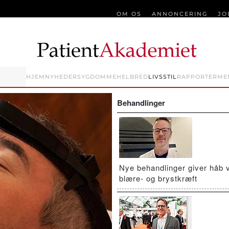
OM OS
ANNONCERING
JO
HJEM
NYHEDER
SYGDOMME
HELBRED
LIVSSTIL
RAPPORTER
ME
Behandlinger
Nye behandlinger giver håb 
blære- og brystkræft