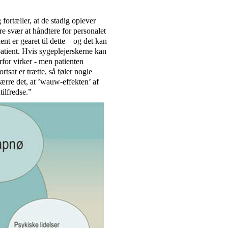
ortæller, at de stadig oplever
e svær at håndtere for personalet
t er gearet til dette – og det kan
atient. Hvis sygeplejerskerne kan
rfor virker - men patienten
rtsat er trætte, så føler nogle
sværre det, at ’wauw-effekten’ af
tilfredse.”