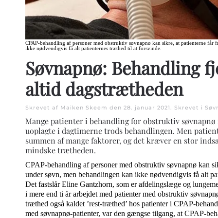
CPAP-behandling af personer med obstruktiv søvnapnø kan sikre, at patienterne får 
ikke nødvendigvis få alt patienternes træthed til at forsvinde.
Søvnapnø: Behandling fj
altid dagstrætheden
Skrevet af Maiken Skeem den
28. januar 2021
. Skrevet i
Søv
Mange patienter i behandling for obstruktiv søvnapnø f
uoplagte i dagtimerne trods behandlingen. Men patient
summen af mange faktorer, og det kræver en stor indsat
mindske trætheden.
CPAP-behandling af personer med obstruktiv søvnapnø kan sikre,
under søvn, men behandlingen kan ikke nødvendigvis få alt pati
Det fastslår Eline Gantzhorn, som er afdelingslæge og lungem
i mere end ti år arbejdet med patienter med obstruktiv søvnap
træthed også kaldet ’rest-træthed’ hos patienter i CPAP-behan
med søvnapnø-patienter, var den gængse tilgang, at CPAP-behan