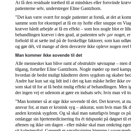
At få den residuale træthed til at mindskes eller forsvinde kræ
patienterne selv, understreger Eline Gantzhorn.
”Det kan være svært for nogle patienter at forstå, at det at k
samme som for eksempel at få en ny hofte eller snuppe en Viagr
kræver hårdt arbejde at få en effekt – som hos nogle blot er lil
behandlingen kræver i den grad, at patienten selv
gør
noget, er
forhold til at sætte ind på de forskellige faktorer, som kan udlø
og gør dét, vil mange af dem desværre ikke opleve nogen reel be
Man kommer ikke sovende til det
Alle mennesker kan blive ramt af obstruktiv søvnapnø – men der
tilgang, fortæller Eline Gantzhorn. Nogle møder op med kampgej
hvordan de bedst muligt håndterer deres sygdom og skaber beds
Andre har kun sat sig lidt ind i det og kan måske heller ikke o
som skal til for at få bedst mulig effekt af behandlingen. Men 
der ingen vej er udenom at gøre en indsats selv, hvis man vil træ
”Man kommer så at sige ikke sovende til det. Det kræver, at m
ansvar for, at man er kronisk syg – akkurat, som hvis man fik di
anden kronisk sygdom. Og så skal man naturligvis bruge os på h
omlægge sin hjertemedicinering fra ét tidspunkt på døgnet til e
aftenen og ikke om dagen - eller måske skal man omkring egen l
sit kolesteroltal. Generelt er søvnhygiejne hjemme i soveværel