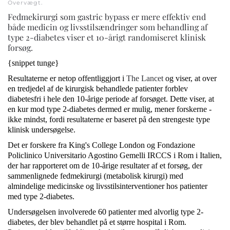
Overvægt
.
Fedmekirurgi som gastric bypass er mere effektiv end
både medicin og livsstilsændringer som behandling af
type 2-diabetes viser et 10-årigt randomiseret klinisk
forsøg.
{snippet tunge}
Resultaterne er netop offentliggjort i
The Lancet
og viser, at over
en tredjedel af de kirurgisk behandlede patienter forblev
diabetesfri i hele den 10-årige periode af forsøget. Dette viser, at
en kur mod type 2-diabetes dermed er mulig, mener forskerne -
ikke mindst, fordi resultaterne er baseret på den strengeste type
klinisk undersøgelse.
Det er forskere fra King's College London og Fondazione
Policlinico Universitario Agostino Gemelli IRCCS i Rom i Italien,
der har rapporteret om de 10-årige resultater af et forsøg, der
sammenlignede fedmekirurgi (metabolisk kirurgi) med
almindelige medicinske og livsstilsinterventioner hos patienter
med type 2-diabetes.
Undersøgelsen involverede 60 patienter med alvorlig type 2-
diabetes, der blev behandlet på et større hospital i Rom.