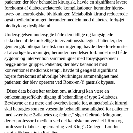
patienter, der blev behandlet kirurgisk, havde en signifikant lavere
forekomst af diabetesrelaterede komplikationer, herunder hjerte-,
nyre- og neurologiske bivirkninger. Metabolisk kirurgi reducerede
også medicinforbruget, herunder medicin mod diabetes, forhøjet
blodtryk og dyslipidæmi.
Undersøgelsen undersøgte både den tidlige og langsigtede
sikkerhed af de forskellige interventionsstrategier. Patienter, der
gennemgik biliopankreatisk omdirigering, havde flere forekomster
af alvorlige bivirkninger, herunder hændelser forbundet med både
sygdom og intervention sammenlignet med forsøgspersoner i
begge andre grupper. Patienter, der blev behandlet med
konventionel medicinsk terapi, havde til gengæld signifikant
højere forekomst af alvorlige bivirkninger sammenlignet med
patienter, der blev opereret ved Roux-en-Y gastrisk bypass.
"Disse data bekræfter tanken om, at kirurgi kan være en
omkostningseffektiv tilgang til behandling af type 2-diabetes.
Beviserne er nu mere end overbevisende for, at metabolisk kirurgi
skal betragtes som en væsentlig behandlingsmulighed for patienter
med svær type 2-diabetes og fedme," siger Geltrude Mingrone,
der er professor i medicin ved det katolske universitet i Rom og
professor i diabetes og ernæring ved King's College i London
samt artiklens første forfatter.