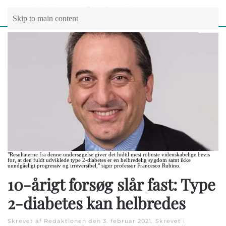
Skip to main content
"Resultaterne fra denne undersøgelse giver det hidtil mest robuste videnskabelige bevis
for, at den fuldt udviklede type 2-diabetes er en helbredelig sygdom samt ikke
uundgåeligt progressiv og irreversibel," siger professor Francesco Rubino.
10-årigt forsøg slår fast: Type
2-diabetes kan helbredes
Skrevet af Redaktionen den
3. februar 2021
. Skrevet i