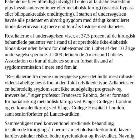
Patienterne blev tilfældigt udvalgt til enten at få diabetesmedicin
plus livsstilsinterventioner eller metabolsk kirurgi (gastrisk bypass
eller biliopankreatisk omdirigering). I starten af ​​undersøgelsen
havde alle patienter en alvorlig sygdom med dårligt kontrolleret
blodsukkerniveau og mere end fem års historie med diabetes.
Resultaterne af undersøgelsen viser, at 37,5 procent af de kirurgisk
behandlede patienter var i stand til at opretholde ikke-diabetisk
blodsukker uden behov for diabetesmedicin i løbet af den 10-årige
undersøgelsesperiode. I 2009 definerede American Diabetes
Association en kur af diabetes som en fortsat tilstand af
sygdomsremission i mere end fem år.
"Resultaterne fra denne undersøgelse giver det hidtil mest robuste
videnskabelige bevis for, at den fuldt udviklede type 2-diabetes er
en helbredelig sygdom samt ikke uundgåeligt progressiv og
irreversibel," siger professor Francesco Rubino, der er formand
for bariatrisk og metabolisk kirurgi ved King's College i London
og en konsulentkirurg ved King's College Hospital i London,
samt seniorforfatter på Lancet-artiklen.
Sammenlignet med konventionel medicinsk behandling
resulterede kirurgi også i bedre samlet blodsukkerkontrol, lavere
kardiovaskulær risiko, bedre nyrefunktion og livskvalitet. Navnlig