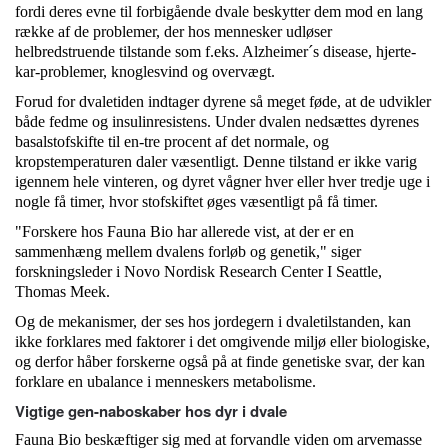
fordi deres evne til forbigående dvale beskytter dem mod en lang
række af de problemer, der hos mennesker udløser
helbredstruende tilstande som f.eks. Alzheimer´s disease, hjerte-
kar-problemer, knoglesvind og overvægt.
Forud for dvaletiden indtager dyrene så meget føde, at de udvikler
både fedme og insulinresistens. Under dvalen nedsættes dyrenes
basalstofskifte til en-tre procent af det normale, og
kropstemperaturen daler væsentligt. Denne tilstand er ikke varig
igennem hele vinteren, og dyret vågner hver eller hver tredje uge i
nogle få timer, hvor stofskiftet øges væsentligt på få timer.
"Forskere hos Fauna Bio har allerede vist, at der er en
sammenhæng mellem dvalens forløb og genetik," siger
forskningsleder i Novo Nordisk Research Center I Seattle,
Thomas Meek.
Og de mekanismer, der ses hos jordegern i dvaletilstanden, kan
ikke forklares med faktorer i det omgivende miljø eller biologiske,
og derfor håber forskerne også på at finde genetiske svar, der kan
forklare en ubalance i menneskers metabolisme.
Vigtige gen-naboskaber hos dyr i dvale
Fauna Bio beskæftiger sig med at forvandle viden om arvemasse