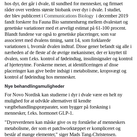
hos dyr, der går i dvale, til sundhed for mennesker, og firmaet
råder over verdens største biobank over dyr i dvale. I studiet,
der blev publiceret i
Communications Biology
i december 2019
fandt forskere fra Fauna Bio sammenhæng mellem dvalestart og
genetiske variationer med et arveligt estimat på 61-100 procent.
Blandt fundene var også to genetiske placeringer, som var
associeret med dvalens timing, samt 14, som forklarede
variationen i, hvornår dvalen indtraf. Disse gener befandt sig alle i
nærheden af de fleste af de øvrige mekanismer, der er knyttet til
dvalen, som f.eks. kontrol af fødeindtag, insulinsignaler og kontrol
af hjerterytme. Forskerne mener, at identificeringen af disse
placeringer kan give bedre indsigt i metabolisme, kropsvægt og
kontrol af fødeindtag hos mennesker.
Nye behandlingsmuligheder
For Novo Nordisk kan studierne i dyr i dvale være en helt ny
mulighed for at udvikle alternativer til kendte
vægtbehandlingspræparater, som bygger på forskning i
mennesker, f.eks. hormonet GLP-1.
"Dyreverdenen kan måske give os ny forståelse af menneskers
metabolisme, der som et patchworktæppet er kompliceret og
består af mange elementer," siger Mads Tang-Christensen.