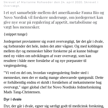
Skrevet af Marianne Rohweder den
24. april 2020
. Skrevet i
Overvægt
.
I et nyt samarbejde mellem det amerikanske Fauna Bio og
Novo Nordisk vil forskere undersøge, om jordegernet kan
give nye svar på regulering af appetit, metabolisme og
vægt hos mennesker.
{snippet tunge}
Jordegernet provianterer sig svært overvægtigt, før det går i dvale,
og forbrænder det hele, inden det atter vågner. Og med koblingen
mellem dyr og mennesker håber forskerne på at kunne bidrage
med ny viden om udviklingen af svær overvægt, som kan
resultere i både mere forståelse af og nye præparater til
vægtregulering.
"Vi ved en del om, hvordan vægtregulering finder sted i
mennesker, men der er stadig mange ubesvarede spørgsmål. Dette
er forhåbentlig endnu et skridt i forståelsen af mekanismerne bag
overvægt," siger global chef for Novo Nordisks fedmeforskning
Mads Tang-Christensen.
Dyr i dvale
Dyr, der går i dvale, egner sig særligt godt til medicinsk forskning,