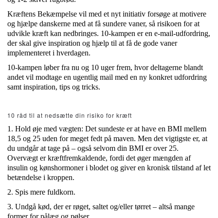
Kræftens Bekæmpelse vil med et nyt initiativ forsøge at motivere
og hjælpe danskerne med at få sundere vaner, så risikoen for at
udvikle kræft kan nedbringes. 10-kampen er en e-mail-udfordring,
der skal give inspiration og hjælp til at få de gode vaner
implementeret i hverdagen.
10-kampen løber fra nu og 10 uger frem, hvor deltagerne blandt
andet vil modtage en ugentlig mail med en ny konkret udfordring
samt inspiration, tips og tricks.
10 råd til at nedsætte din risiko for kræft
1. Hold øje med vægten: Det sundeste er at have en BMI mellem
18,5 og 25 uden for meget fedt på maven. Men det vigtigste er, at
du undgår at tage på – også selvom din BMI er over 25.
Overvægt er kræftfremkaldende, fordi det øger mængden af
insulin og kønshormoner i blodet og giver en kronisk tilstand af let
betændelse i kroppen.
2. Spis mere fuldkorn.
3. Undgå kød, der er røget, saltet og/eller tørret – altså mange
former for pålæg og pølser.