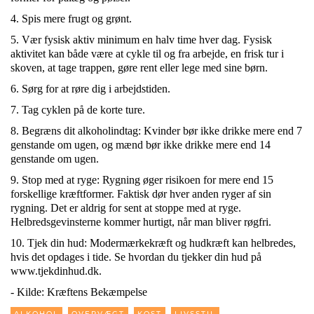
4. Spis mere frugt og grønt.
5. Vær fysisk aktiv minimum en halv time hver dag. Fysisk
aktivitet kan både være at cykle til og fra arbejde, en frisk tur i
skoven, at tage trappen, gøre rent eller lege med sine børn.
6. Sørg for at røre dig i arbejdstiden.
7. Tag cyklen på de korte ture.
8. Begræns dit alkoholindtag: Kvinder bør ikke drikke mere end 7
genstande om ugen, og mænd bør ikke drikke mere end 14
genstande om ugen.
9. Stop med at ryge: Rygning øger risikoen for mere end 15
forskellige kræftformer. Faktisk dør hver anden ryger af sin
rygning. Det er aldrig for sent at stoppe med at ryge.
Helbredsgevinsterne kommer hurtigt, når man bliver røgfri.
10. Tjek din hud: Modermærkekræft og hudkræft kan helbredes,
hvis det opdages i tide. Se hvordan du tjekker din hud på
www.tjekdinhud.dk.
- Kilde: Kræftens Bekæmpelse
,
,
,
,
ALKOHOL
OVERVÆGT
KOST
LIVSSTIL