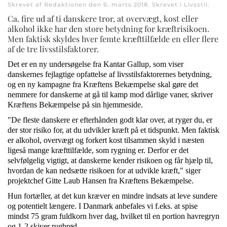
Skrevet af Redaktionen den
6. marts 2018
. Skrevet i
Livsstil
.
Ca. fire ud af ti danskere tror, at overvægt, kost eller
alkohol ikke har den store betydning for kræftrisikoen.
Men faktisk skyldes hver femte kræfttilfælde en eller flere
af de tre livsstilsfaktorer.
Det er en ny undersøgelse fra Kantar Gallup, som viser
danskernes fejlagtige opfattelse af livsstilsfaktorernes betydning,
og en ny kampagne fra Kræftens Bekæmpelse skal gøre det
nemmere for danskerne at gå til kamp mod dårlige vaner, skriver
Kræftens Bekæmpelse på sin hjemmeside.
"De fleste danskere er efterhånden godt klar over, at ryger du, er
der stor risiko for, at du udvikler kræft på et tidspunkt. Men faktisk
er alkohol, overvægt og forkert kost tilsammen skyld i næsten
ligeså mange kræfttilfælde, som rygning er. Derfor er det
selvfølgelig vigtigt, at danskerne kender risikoen og får hjælp til,
hvordan de kan nedsætte risikoen for at udvikle kræft," siger
projektchef Gitte Laub Hansen fra Kræftens Bekæmpelse.
Hun fortæller, at det kun kræver en mindre indsats at leve sundere
og potentielt længere. I Danmark anbefales vi f.eks. at spise
mindst 75 gram fuldkorn hver dag, hvilket til en portion havregryn
og 1-2 skiver rugbrød.