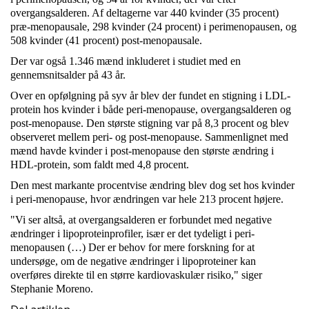
overgangsalderen. Af deltagerne var 440 kvinder (35 procent)
præ-menopausale, 298 kvinder (24 procent) i perimenopausen, og
508 kvinder (41 procent) post-menopausale.
Der var også 1.346 mænd inkluderet i studiet med en
gennemsnitsalder på 43 år.
Over en opfølgning på syv år blev der fundet en stigning i LDL-
protein hos kvinder i både peri-menopause, overgangsalderen og
post-menopause. Den største stigning var på 8,3 procent og blev
observeret mellem peri- og post-menopause. Sammenlignet med
mænd havde kvinder i post-menopause den største ændring i
HDL-protein, som faldt med 4,8 procent.
Den mest markante procentvise ændring blev dog set hos kvinder
i peri-menopause, hvor ændringen var hele 213 procent højere.
"Vi ser altså, at overgangsalderen er forbundet med negative
ændringer i lipoproteinprofiler, især er det tydeligt i peri-
menopausen (…) Der er behov for mere forskning for at
undersøge, om de negative ændringer i lipoproteiner kan
overføres direkte til en større kardiovaskulær risiko," siger
Stephanie Moreno.