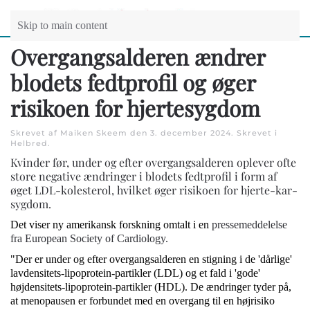
Skip to main content
Overgangsalderen ændrer
blodets fedtprofil og øger
risikoen for hjertesygdom
Skrevet af Maiken Skeem den
3. december 2024
. Skrevet i
Helbred
.
Kvinder før, under og efter overgangsalderen oplever ofte
store negative ændringer i blodets fedtprofil i form af
øget LDL-kolesterol, hvilket øger risikoen for hjerte-kar-
sygdom.
Det viser ny amerikansk forskning omtalt i en
pressemeddelelse
fra European Society of Cardiology.
"Der er under og efter overgangsalderen en stigning i de 'dårlige'
lavdensitets-lipoprotein-partikler (LDL) og et fald i 'gode'
højdensitets-lipoprotein-partikler (HDL). De ændringer tyder på,
at menopausen er forbundet med en overgang til en højrisiko