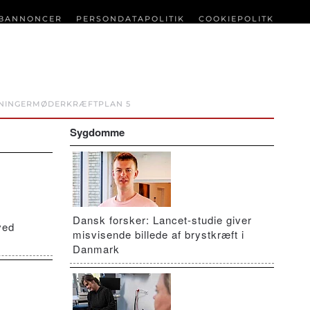
BANNONCER
PERSONDATAPOLITIK
COOKIEPOLITK
NINGER
MØDER
KRÆFTPLAN 5
Sygdomme
Dansk forsker: Lancet-studie giver
ved
misvisende billede af brystkræft i
Danmark