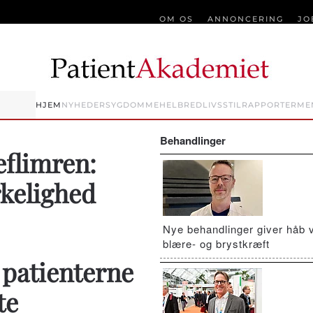
OM OS
ANNONCERING
JO
HJEM
NYHEDER
SYGDOMME
HELBRED
LIVSSTIL
RAPPORTER
ME
Behandlinger
eflimren:
rkelighed
Nye behandlinger giver håb 
blære- og brystkræft
 patienterne
te