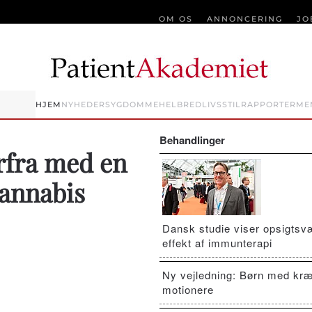
OM OS
ANNONCERING
JO
HJEM
NYHEDER
SYGDOMME
HELBRED
LIVSSTIL
RAPPORTER
ME
Behandlinger
orfra med en
annabis
Dansk studie viser opsigts
effekt af immunterapi
Ny vejledning: Børn med kræ
motionere