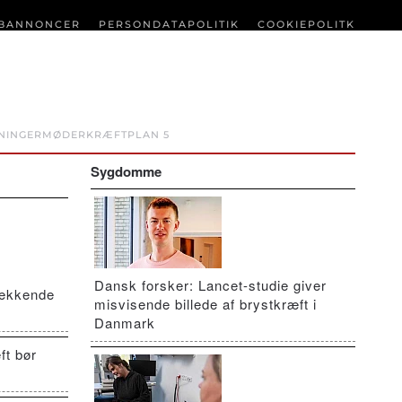
BANNONCER
PERSONDATAPOLITIK
COOKIEPOLITK
NINGER
MØDER
KRÆFTPLAN 5
Sygdomme
Dansk forsker: Lancet-studie giver
vækkende
misvisende billede af brystkræft i
Danmark
ft bør