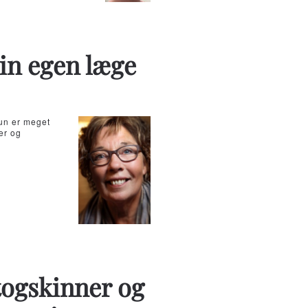
min egen læge
Hun er meget
er og
togskinner og