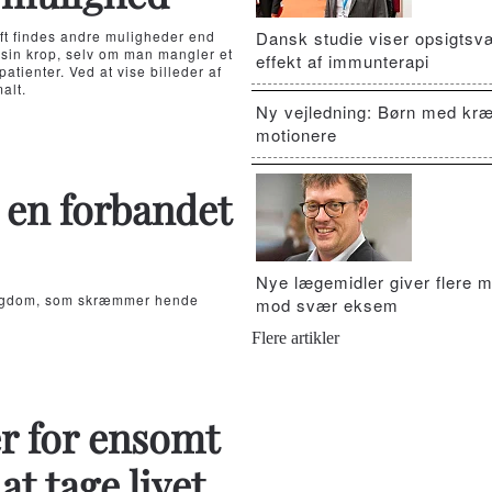
æft findes andre muligheder end
Dansk studie viser opsigts
g sin krop, selv om man mangler et
effekt af immunterapi
atienter. Ved at vise billeder af
alt.
Ny vejledning: Børn med kræ
motionere
 en forbandet
Nye lægemidler giver flere m
 sygdom, som skræmmer hende
mod svær eksem
Flere artikler
er for ensomt
t tage livet