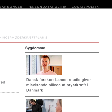
BANNONCER
PERSONDATAPOLITIK
COOKIEPOLITK
NINGER
MØDER
KRÆFTPLAN 5
Sygdomme
Dansk forsker: Lancet-studie giver
ved
misvisende billede af brystkræft i
Danmark