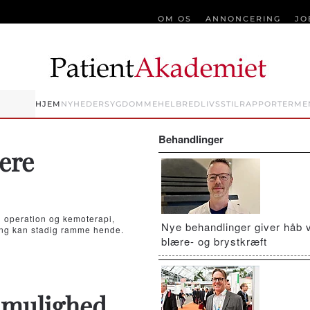
OM OS
ANNONCERING
JO
HJEM
NYHEDER
SYGDOMME
HELBRED
LIVSSTIL
RAPPORTER
ME
Behandlinger
gere
d operation og kemoterapi,
Nye behandlinger giver håb 
ting kan stadig ramme hende.
blære- og brystkræft
n mulighed