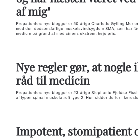
af mig"
Propatienters nye blogger er 50-årige Charlotte Gylling Morten
med den dødsensfarlige muskelsvindsygdom SMA, som har fået
medicin på grund af medicinens ekstremt høje pris.
Nye regler gør, at nogle 
råd til medicin
Propatienters nye blogger er 23-årige Stephanie Fjeldsø Fisc
af typen spinal muskelatrofi type 2. Hun sidder derfor i køresto
Impotent, stomipatient o